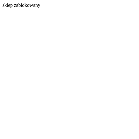
s
klep zablokowany