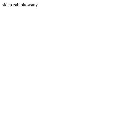
s
klep zablokowany