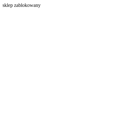
s
klep zablokowany