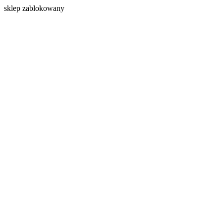
s
klep zablokowany