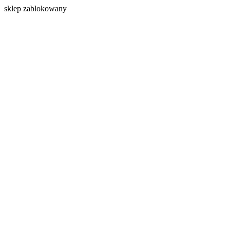
s
klep zablokowany