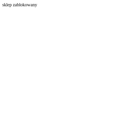
s
klep zablokowany