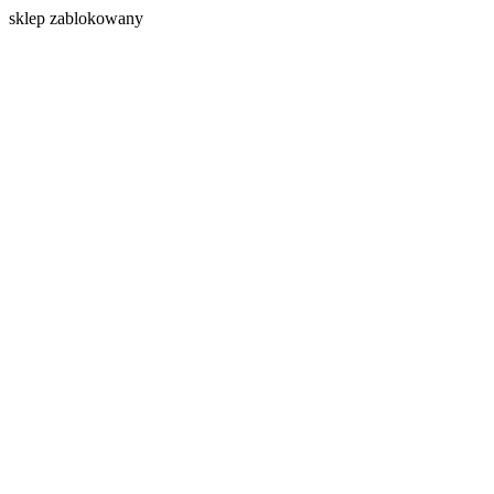
s
klep zablokowany