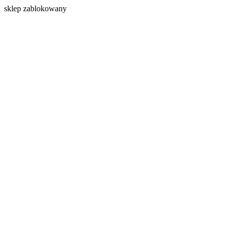
s
klep zablokowany